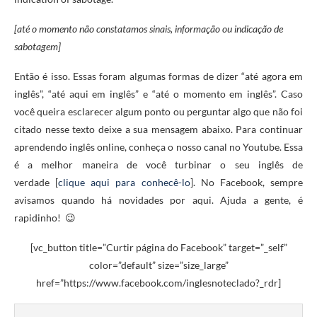
[até o momento não constatamos sinais, informação ou indicação de
sabotagem]
Então é isso. Essas foram algumas formas de dizer “até agora em
inglês”, “até aqui em inglês” e “até o momento em inglês”. Caso
você queira esclarecer algum ponto ou perguntar algo que não foi
citado nesse texto deixe a sua mensagem abaixo. Para continuar
aprendendo inglês online, conheça o nosso canal no Youtube. Essa
é a melhor maneira de você turbinar o seu inglês de
verdade [
clique aqui para conhecê-lo
]. No Facebook, sempre
avisamos quando há novidades por aqui. Ajuda a gente, é
rapidinho! 😉
[vc_button title=”Curtir página do Facebook” target=”_self”
color=”default” size=”size_large”
href=”https://www.facebook.com/inglesnoteclado?_rdr]