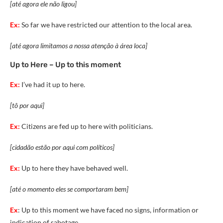
[até agora ele não ligou]
Ex:
So
far
we have
restricted
our
attention
to the
local
area
.
[até agora limitamos a nossa atenção à área loca]
Up to Here – Up to this moment
Ex:
I’ve had it up to here.
[tô por aqui]
Ex:
Citizens are fed up to here with politicians.
[cidadão estão por aqui com políticos]
Ex:
Up to here they have behaved well.
[até o momento eles se comportaram bem]
Ex
: Up to this moment we have faced no signs, information or
indication of sabotage.