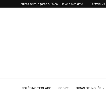
quinta-feira, agosto 6 2026 - Have a nice day!
TERMOS DE
INGLÊS NO TECLADO
SOBRE
DICAS DE INGLÊS