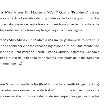
Miss Misses Sir, Madam e Ma’am? Qual a “Pronúncia” dessas
 mais uma dica fantástica do blog inglês no teclado, o queridinho dos
quer falar inglês de verdade e, como ainda não tive tempo suficiente
disponibilizar uma breve explicação aqui na nossa página.
s Ms Miss Misses Sir, Madam e Ma’am
, eu gostaria de te dizer que
s, pode conhecer o nosso canal de inglês no Youtube. Atualmente, são
s por lá. Tem gente do Brasil, Estados Unidos, Inglaterra, Canadá e
lês e curso de inglês são importantes, mas blogs de inglês também
e arrepender! 😀
lme Sr. e Sra. Smith, John (Brad Pitt) e Jane Smith (Angelina Jolie)
 casados, mas um não sabe do trabalho do outro e vivem uma vida
da um recebe um novo trabalho de sua respectiva agência, que faz