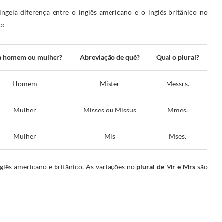
ngela diferença entre o inglês americano e o inglês britânico no
o:
a homem ou mulher?
Abreviação de quê?
Qual o plural?
Homem
Mister
Messrs.
Mulher
Misses ou Missus
Mmes.
Mulher
Mis
Mses.
glês americano e britânico. As variações no
plural de Mr e Mrs
são