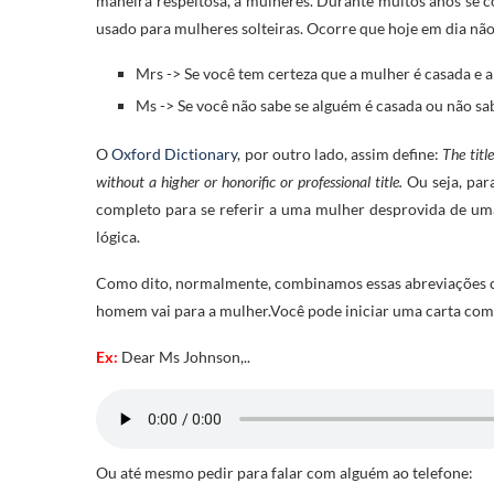
maneira respeitosa, a mulheres. Durante muitos anos se 
usado para mulheres solteiras. Ocorre que hoje em dia não
Mrs -> Se você tem certeza que a mulher é casada e 
Ms -> Se você não sabe se alguém é casada ou não sab
O
Oxford Dictionary
, por outro lado, assim define:
The titl
without a higher or honorific or professional title.
Ou seja, pa
completo para se referir a uma mulher desprovida de uma
lógica.
Como dito, normalmente, combinamos essas abreviações c
homem vai para a mulher.Você pode iniciar uma carta com
Ex:
Dear Ms Johnson,..
Ou até mesmo pedir para falar com alguém ao telefone: