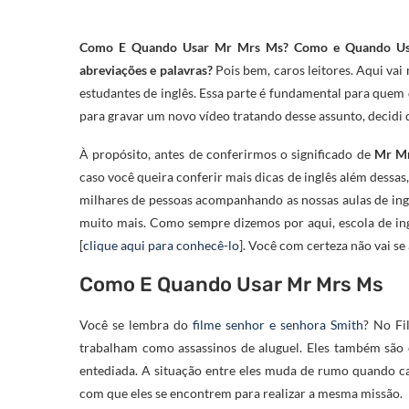
Como E Quando Usar Mr Mrs Ms? Como e Quando Usar 
abreviações e palavras?
Pois bem, caros leitores. Aqui vai
estudantes de inglês. Essa parte é fundamental para quem 
para gravar um novo vídeo tratando desse assunto, decidi 
À propósito, antes de conferirmos o significado de
Mr Mr
caso você queira conferir mais dicas de inglês além dessa
milhares de pessoas acompanhando as nossas aulas de inglê
muito mais. Como sempre dizemos por aqui, escola de ing
[
clique aqui para conhecê-lo
]. Você com certeza não vai s
Como E Quando Usar Mr Mrs Ms
Você se lembra do
filme senhor e senhora Smith
? No Fi
trabalham como assassinos de aluguel. Eles também são
entediada. A situação entre eles muda de rumo quando ca
com que eles se encontrem para realizar a mesma missão.