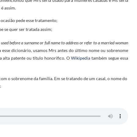
convencionou que Mrs seria usado para mulheres casadas e Ms seria
 é assim.
a ocasião pede esse tratamento;
e se quer ser tratada assim;
e used before a surname or full name to address or refer to a married woman
ra esse dicionário, usamos Mrs antes do último nome ou sobrenome
 alta patente ou título honorífico. O
Wikipedia
também segue essa
om o sobrenome da família. Em se tratando de um casal, o nome do
: