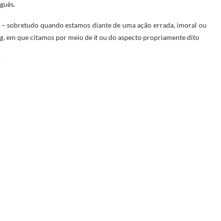
uguês.
de – sobretudo quando estamos diante de uma ação errada, imoral ou
ng
, em que citamos por meio de
it
ou do aspecto propriamente dito
.