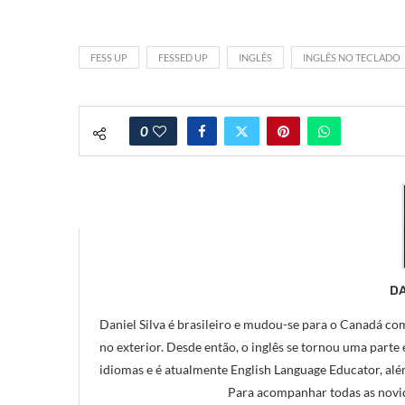
FESS UP
FESSED UP
INGLÊS
INGLÊS NO TECLADO
0
DA
Daniel Silva é brasileiro e mudou-se para o Canadá com
no exterior. Desde então, o inglês se tornou uma parte e
idiomas e é atualmente English Language Educator, alé
Para acompanhar todas as novid