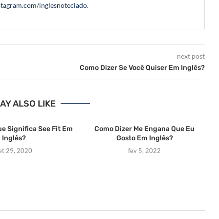
tagram.com/inglesnoteclado
.
next post
Como Dizer Se Você Quiser Em Inglês?
AY ALSO LIKE
ue Significa See Fit Em
Como Dizer Me Engana Que Eu
Inglês?
Gosto Em Inglês?
et 29, 2020
fev 5, 2022