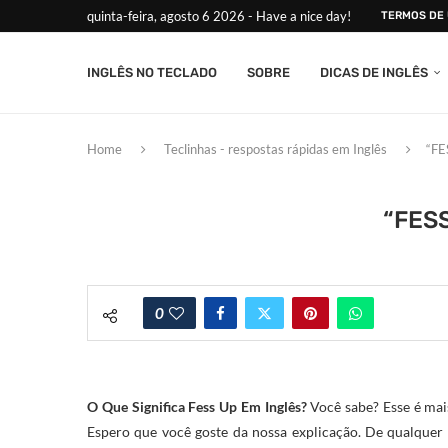
quinta-feira, agosto 6 2026 - Have a nice day!
TERMOS DE
INGLÊS NO TECLADO
SOBRE
DICAS DE INGLÊS
Home
Teclinhas - respostas rápidas em Inglês
“FE
“FESS
0
O Que Significa Fess Up Em Inglês?
Você sabe? Esse é ma
Espero que você goste da nossa explicação. De qualquer 