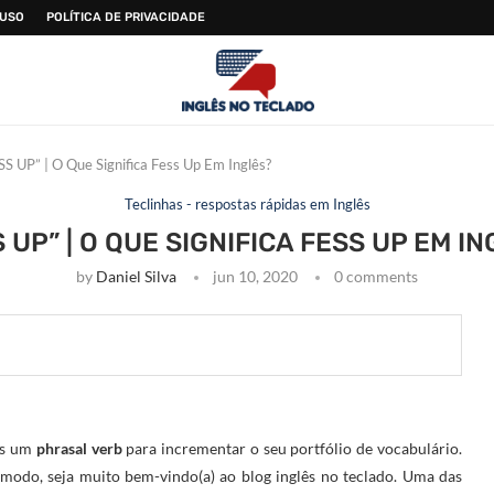
 USO
POLÍTICA DE PRIVACIDADE
SS UP” | O Que Significa Fess Up Em Inglês?
Teclinhas - respostas rápidas em Inglês
 UP” | O QUE SIGNIFICA FESS UP EM I
by
Daniel Silva
jun 10, 2020
0 comments
is um
phrasal verb
para incrementar o seu portfólio de vocabulário.
modo, seja muito bem-vindo(a) ao blog inglês no teclado. Uma das