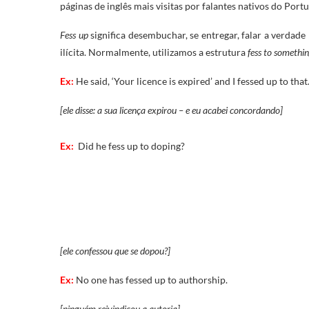
páginas de inglês mais visitas por falantes nativos do Port
Fess up
significa desembuchar, se entregar, falar a verda
ilícita. Normalmente, utilizamos a estrutura
fess to somethi
Ex:
He said, ‘Your licence is expired’ and I fessed up to that
[ele disse: a sua licença expirou – e eu acabei concordando]
Ex:
Did he fess up to doping?
[ele confessou que se dopou?]
Ex:
No one has fessed up to authorship.
[ninguém reivindicou a autoria]