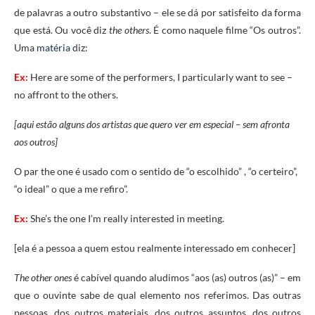
de palavras a outro substantivo – ele se dá por satisfeito da forma
que está. Ou você diz
the others
. É como naquele filme “Os outros”.
Uma
matéria
diz:
Ex:
Here are some of the performers, I particularly want to see –
no affront to the others.
[aqui estão alguns dos artistas que quero ver em especial – sem afronta
aos outros]
O par the one é usado com o sentido de “o escolhido” , “o certeiro”,
“o ideal” o que a me refiro”.
Ex:
She’s the one I’m really interested in meeting.
[ela é a pessoa a quem estou realmente interessado em conhecer]
The other ones
é cabível quando aludimos “aos (as) outros (as)” – em
que o ouvinte sabe de qual elemento nos referimos. Das outras
pessoas, dos outros materiais, dos outros assuntos, dos outros