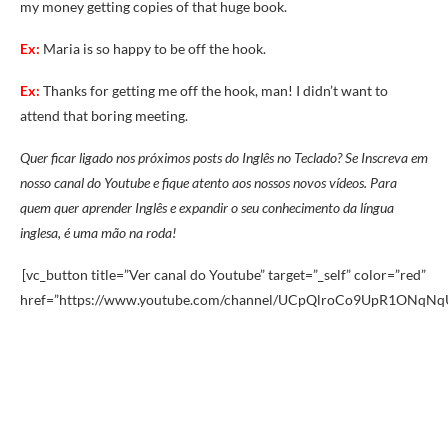
my money getting copies of that huge book.
Ex:
Maria is so happy to be off the hook.
Ex:
Thanks for getting me off the hook, man! I didn’t want to
attend that boring meeting.
Quer ficar ligado nos próximos posts do Inglês no Teclado? Se Inscreva em
nosso canal do Youtube e fique atento aos nossos novos vídeos. Para
quem quer aprender Inglês e expandir o seu conhecimento da língua
inglesa, é uma mão na roda!
[vc_button title=”Ver canal do Youtube” target=”_self” color=”red”
href=”https://www.youtube.com/channel/UCpQlroCo9UpR1ONqNq