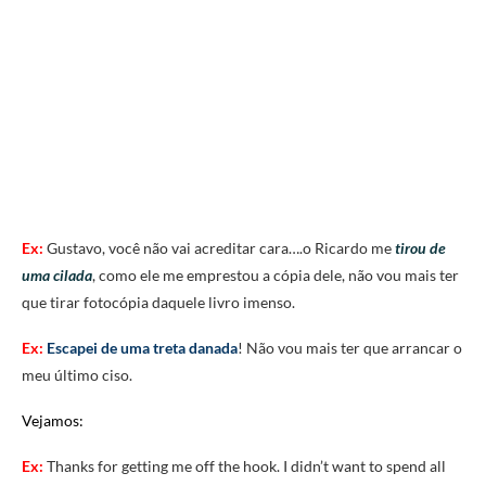
Ex:
Gustavo, você não vai acreditar cara….o Ricardo me
tirou de
uma cilada
, como ele me emprestou a cópia dele, não vou mais ter
que tirar fotocópia daquele livro imenso.
Ex:
Escapei de uma treta danada
! Não vou mais ter que arrancar o
meu último ciso.
Vejamos:
Ex:
Thanks for getting me off the hook. I didn’t want to spend all