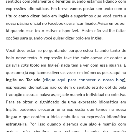
sentidos completamente diferentes quando estamos lidando com
expressões idiomáticas. Em breve vamos postar um texto com o
título:
como dizer bolo em Inglês
e sugerimos que você curta a
nossa página oficial no Facebook para ficar ligado. Avisaremos por
lá quando esse texto estiver disponível. Assim não vai lhe faltar
opções para quando você quiser dizer bolo em Inglês.
Você deve estar se perguntando porque estou falando tanto de
bolo nesse texto. A expressão take the cake apesar de conter a
palavra
cake
(bolo em Inglês) nada tem a ver com essa iguaria. É
que como já explicamos diversas vezes em inúmeros posts aqui no
Inglês no Teclado
(
clique aqui para conhecer o nosso blog
),
expressões idiomáticas não contém o sentido estrito obtido pela
tradução das suas palavras, seja de maneira individual ou coletiva.
Para se obter o significado de uma expressão idiomática em
Inglês, podemos procurar uma expressão que temos na nossa
língua e que contém a ideia embutida na expressão idiomática
estrangeira. Por isso quando dizemos que algo é mamão com
açúcar não significa que estamos falando do mamão