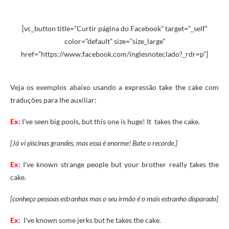
[vc_button title=”Curtir página do Facebook” target=”_self”
color=”default” size=”size_large”
href=”https://www.facebook.com/inglesnoteclado?_rdr=p”]
Veja os exemplos abaixo usando a expressão take the cake com
traduções para lhe auxiliar:
Ex:
I’ve seen big pools, but this one is huge! It takes the cake.
[Já vi piscinas grandes, mas essa é enorme! Bate o recorde.]
Ex:
I’ve known strange people but your brother really takes the
cake.
[conheço pessoas estranhas mas o seu irmão é o mais estranho disparado]
Ex:
I’ve
known
some
jerks
but
he
takes
the
cake.