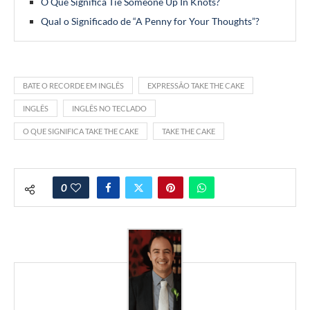
O Que Significa Tie Someone Up In Knots?
Qual o Significado de “A Penny for Your Thoughts”?
BATE O RECORDE EM INGLÊS
EXPRESSÃO TAKE THE CAKE
INGLÊS
INGLÊS NO TECLADO
O QUE SIGNIFICA TAKE THE CAKE
TAKE THE CAKE
0