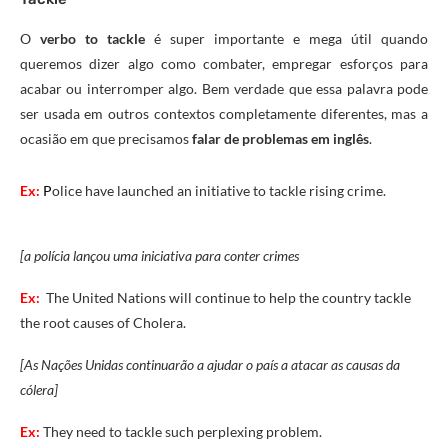
O
verbo to tackle
é super importante e mega útil quando
queremos dizer algo como combater, empregar esforços para
acabar ou interromper algo. Bem verdade que essa palavra pode
ser usada em outros contextos completamente diferentes, mas a
ocasião em que precisamos
falar de problemas em inglês
.
Ex:
P
olice have launched an initiative to tackle rising crime.
[a polícia lançou uma iniciativa para conter crimes
Ex:
The United Nations will continue to help the country tackle
the root causes of Cholera.
[As Nações Unidas continuarão a ajudar o país a atacar as causas da
cólera]
Ex:
They need to
tackle
such
perplexing
problem.