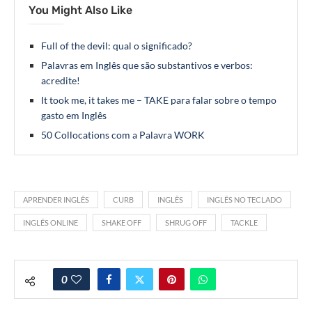
You Might Also Like
Full of the devil: qual o significado?
Palavras em Inglês que são substantivos e verbos:
acredite!
It took me, it takes me – TAKE para falar sobre o tempo
gasto em Inglês
50 Collocations com a Palavra WORK
APRENDER INGLÊS
CURB
INGLÊS
INGLÊS NO TECLADO
INGLÊS ONLINE
SHAKE OFF
SHRUG OFF
TACKLE
0