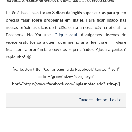
[eu sempre fracasso na hora de me livrar das minhas preocupações]
Então é isso. Essas foram 3
dicas de inglês
super curtas
para quem
precisa
falar sobre problemas em inglês
. Para ficar ligado nas
nossas próximas dicas de inglês, curta a nossa página oficial no
Facebook. No Youtube [
Clique aqui
] divulgamos dezenas de
vídeos gratuitos para quem quer melhorar a fluência em inglês e
ficar com a pronúncia e ouvidos super afiados. Ajuda a gente, é
rapidinho! 😉
[vc_button title=”Curtir página do Facebook” target=”_self”
color=”green” size=”size_large”
href=”https://www.facebook.com/inglesnoteclado?_rdr=p”]
Imagem desse texto