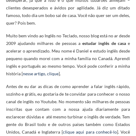
desesperar, já que a isso é o que muitos tubarões almejam –
clientes desesperados e ávidos por agilidade. Já diz um ditado
famoso, todo dia um bobo sai de casa. Você não quer ser um deles,
quer? Pois bem.
Muito bem vindo ao Inglês no Teclado, nosso blog está no ar desde
2009 ajudando milhares de pessoas a
estudar inglês de casa
e
acelerar o aprendizado. Meu nome é Daniel e estudo inglês desde
pequeno quando morei com a minha família no Canadá. Aprendi
inglês e português ao mesmo tempo. Você pode conferir a minha
história [
nesse artigo, clique
].
Antes de eu dar as dicas de como aprender a falar inglês rápido,
sozinho e grátis, eu gostaria de te convidar para conhecer o nosso
canal de inglês no Youtube. No momento são milhares de pessoas
inscritas que contam com a nossa ajuda diariamente para
esclarecer dúvidas e até mesmo turbinar o inglês de verdade. Tem
gente do Brasil todo e de outros países também como Estados
Unidos, Canadá e Inglaterra [
clique aqui para conhecê-lo
]. Você