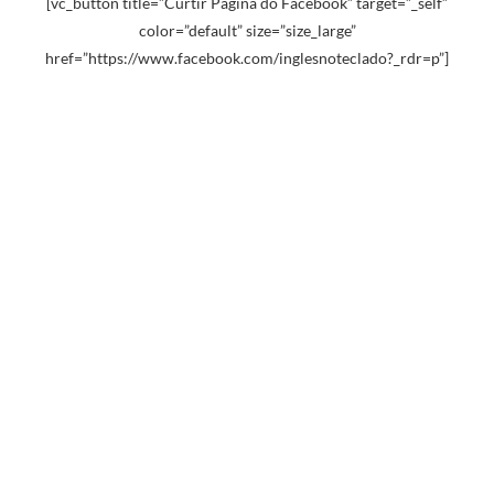
[vc_button title=”Curtir Página do Facebook” target=”_self”
color=”default” size=”size_large”
href=”https://www.facebook.com/inglesnoteclado?_rdr=p”]