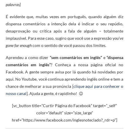
palavras]
É evidente que, muitas vezes em português, quando alguém diz
dispensa comentários a intenção dela é indicar o seu repúdio,
desaprovação ou crítica após a fala de alguém – totalmente
implausível. Para esse caso, sugiro que você use a expressão y
ou’ve
gone far enough
com o sentido de você passou dos limites.
Aprendeu a como dizer
“sem comentários em inglês”
e
“dispensa
comentários em inglês”
? Conheça a nossa página oficial no
Facebook. A gente sempre avisa por lá quando há novidades por
aqui. No Youtube, você continua aprendendo inglês online e tem a
chance de melhorar a sua pronúncia [
clique aqui para conhecer o
nosso canal
]. Ajuda a gente, é rapidinho! 😉
[vc_button title=”Curtir Página do Facebook” target=”_self”
color=”default” size=”size_large”
href=”https://www.facebook.com/inglesnoteclado?_rdr=p”]