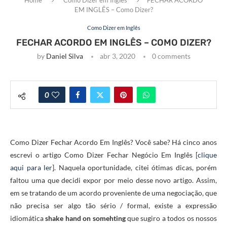
EM INGLÊS – Como Dizer?
Como Dizer em Inglês
FECHAR ACORDO EM INGLÊS – COMO DIZER?
by
Daniel Silva
abr 3, 2020
0 comments
0
Como Dizer Fechar Acordo Em Inglês? Você sabe? Há cinco anos
escrevi o artigo Como Dizer Fechar Negócio Em Inglês [
clique
aqui para ler
]. Naquela oportunidade, citei ótimas dicas, porém
faltou uma que decidi expor por meio desse novo artigo. Assim,
em se tratando de um acordo proveniente de uma negociação, que
não precisa ser algo tão sério / formal, existe a expressão
idiomática
shake hand on somehting
que sugiro a todos os nossos