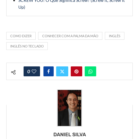
SCREW YOU! O Que Significa Screw? (Screw it, Screw It
Up)
COMO DIZER
CONHECER COM A PALMA DA MÃO
INGLÊS
INGLÊS NO TECLADO
0
DANIEL SILVA