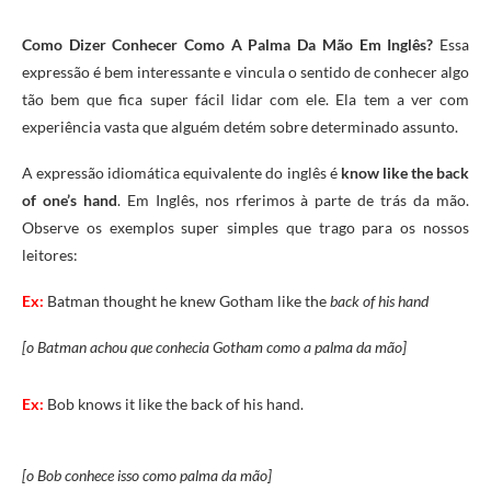
Como Dizer Conhecer Como A Palma Da Mão Em Inglês?
Essa
expressão é bem interessante e vincula o sentido de conhecer algo
tão bem que fica super fácil lidar com ele. Ela tem a ver com
experiência vasta que alguém detém sobre determinado assunto.
A expressão idiomática equivalente do inglês é
know like the back
of one’s hand
. Em Inglês, nos rferimos à parte de trás da mão.
Observe os exemplos super simples que trago para os nossos
leitores:
Ex:
Batman thought he knew Gotham like the
back of his hand
[o Batman achou que conhecia Gotham como a palma da mão]
Ex:
Bob knows it like the back of his hand.
[o Bob conhece isso como palma da mão]