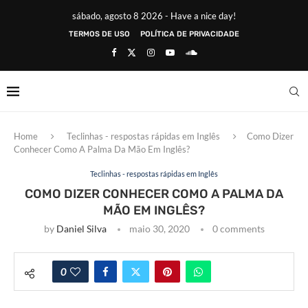
sábado, agosto 8 2026 - Have a nice day!
TERMOS DE USO
POLÍTICA DE PRIVACIDADE
Home
Teclinhas - respostas rápidas em Inglês
Como Dizer
Conhecer Como A Palma Da Mão Em Inglês?
Teclinhas - respostas rápidas em Inglês
COMO DIZER CONHECER COMO A PALMA DA
MÃO EM INGLÊS?
by
Daniel Silva
maio 30, 2020
0 comments
0