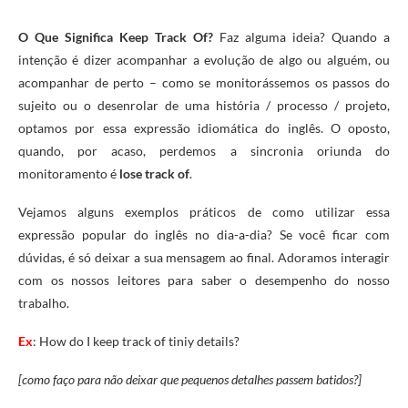
O Que Significa Keep Track Of?
Faz alguma ideia? Quando a
intenção é dizer acompanhar a evolução de algo ou alguém, ou
acompanhar de perto – como se monitorássemos os passos do
sujeito ou o desenrolar de uma história / processo / projeto,
optamos por essa expressão idiomática do inglês. O oposto,
quando, por acaso, perdemos a sincronia oriunda do
monitoramento é
lose track of
.
Vejamos alguns exemplos práticos de como utilizar essa
expressão popular do inglês no dia-a-dia? Se você ficar com
dúvidas, é só deixar a sua mensagem ao final. Adoramos interagir
com os nossos leitores para saber o desempenho do nosso
trabalho.
Ex
: How do I keep track of tiniy details?
[como faço para não deixar que pequenos detalhes passem batidos?]