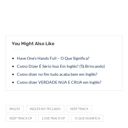
You Might Also Like
Have One’s Hands Full – O Que Significa?
Como Dizer É Sério Isso Em Inglês? (Tá Brincando)
Como dizer no fim tudo acaba bem em Inglês?
Como dizer VERDADE NUA E CRUA em Inglês?
INGLÊS
INGLÊS NO TECLADO
KEEP TRACK
KEEP TRACK OF
LOSE TRACK OF
O QUE SIGNIFICA