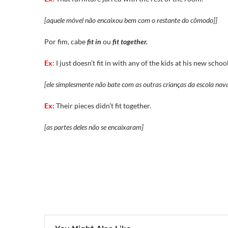
[aquele móvel não encaixou bem com o restante do cômodo]]
Por fim, cabe
fit in
ou
fit together.
Ex
: I just doesn’t fit in with any of the kids at his new school
[ele simplesmente não bate com as outras crianças da escola nov
Ex:
Their pieces didn’t fit together.
[as partes deles não se encaixaram]