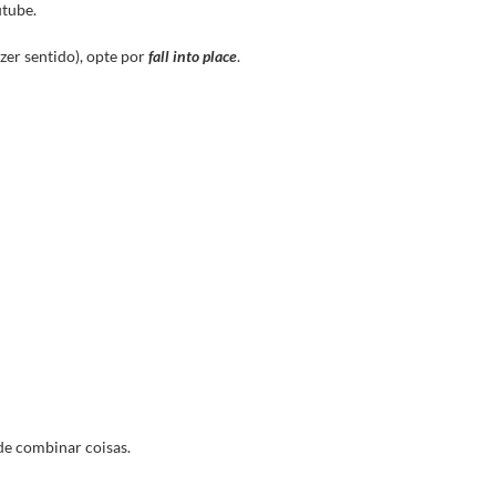
utube.
zer sentido), opte por
fall into place
.
 de combinar coisas.