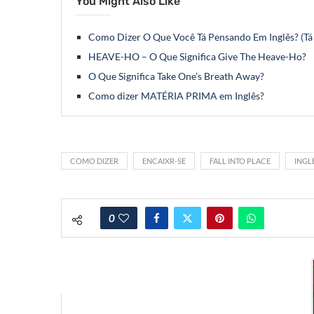
You Might Also Like
Como Dizer O Que Você Tá Pensando Em Inglês? (Tá
HEAVE-HO – O Que Significa Give The Heave-Ho?
O Que Significa Take One’s Breath Away?
Como dizer MATÉRIA PRIMA em Inglês?
COMO DIZER
ENCAIXR-SE
FALL INTO PLACE
INGL
0