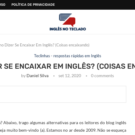
USO
POLÍTICA DE PRIVACIDADE
o Dizer Se Encaixar Em Inglês? (Coisas encaixando)
Teclinhas - respostas rápidas em Inglês
 SE ENCAIXAR EM INGLÊS? (COISAS 
by
Daniel Silva
set 12, 2020
0 comments
 Abaixo, trago algumas alternativas para os leitores do blog inglês
, seja muito bem-vindo (a). Estamos no ar desde 2009. Não se esqueça