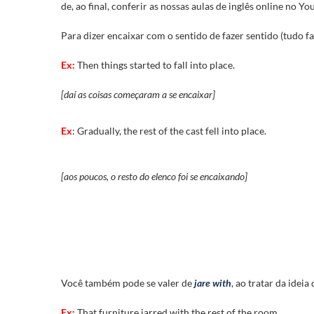
de, ao final, conferir as nossas aulas de inglês online no Yo
Para dizer encaixar com o sentido de fazer sentido (tudo fa
Ex:
Then things started to fall into place.
[daí as coisas começaram a se encaixar]
Ex
: Gradually, the rest of the cast fell into place.
[aos poucos, o resto do elenco foi se encaixando]
Você também pode se valer de
jare with
, ao tratar da ideia
Ex:
That furniture jarred with the rest of the room.