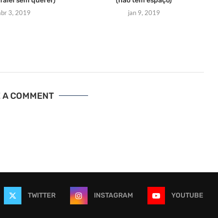
(falei sem querer)
(não tem espaço)
abr 3, 2019
jan 9, 2019
E A COMMENT
TWITTER
INSTAGRAM
YOUTUBE