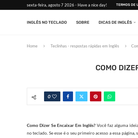
sexta-feira, agosto 7 2026 - Have a nice day!
TERMOS DE 
INGLÊS NO TECLADO
SOBRE
DICAS DE INGLÊS
Home
Teclinhas - respostas rápidas em Inglês
Com
COMO DIZER
0
Como Dizer Se Encaixar Em Inglês?
Você faz alguma ideia?
no teclado. Se esse é o seu primeiro acesso a essa página