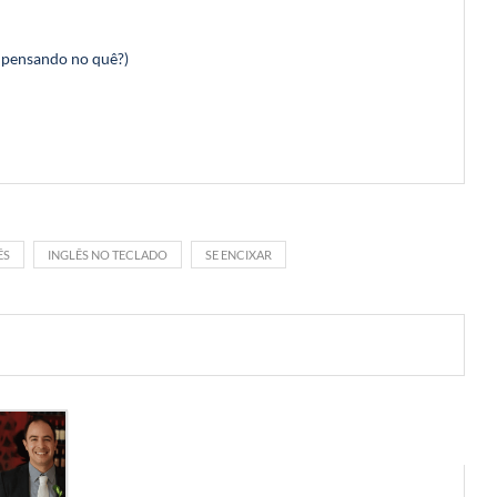
 pensando no quê?)
ÊS
INGLÊS NO TECLADO
SE ENCIXAR