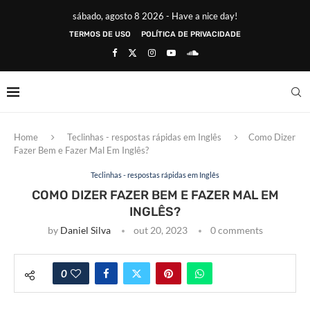
sábado, agosto 8 2026 - Have a nice day!
TERMOS DE USO
POLÍTICA DE PRIVACIDADE
Home
Teclinhas - respostas rápidas em Inglês
Como Dizer
Fazer Bem e Fazer Mal Em Inglês?
Teclinhas - respostas rápidas em Inglês
COMO DIZER FAZER BEM E FAZER MAL EM
INGLÊS?
by
Daniel Silva
out 20, 2023
0 comments
0