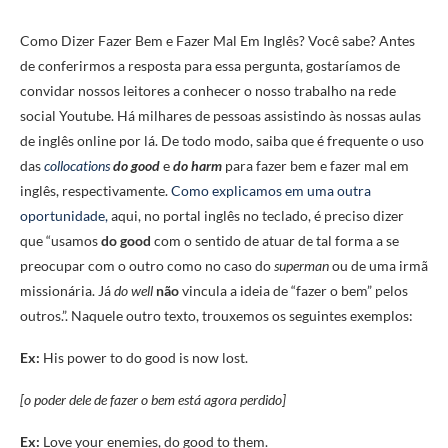
Como Dizer Fazer Bem e Fazer Mal Em Inglês? Você sabe? Antes
de conferirmos a resposta para essa pergunta, gostaríamos de
convidar nossos leitores a conhecer o nosso trabalho na rede
social Youtube. Há milhares de pessoas assistindo às nossas aulas
de inglês online por lá. De todo modo, saiba que é frequente o uso
das
collocations
do good
e
do harm
para fazer bem e fazer mal em
inglês, respectivamente.
Como explicamos em uma outra
oportunidade,
aqui, no portal inglês no teclado, é preciso dizer
que “usamos
do good
com o sentido de atuar de tal forma a se
preocupar com o outro como no caso do
superman
ou de uma irmã
missionária. Já
do well
não
vincula a ideia de “fazer o bem” pelos
outros.”. Naquele outro texto, trouxemos os seguintes exemplos:
Ex:
His power to do good is now lost.
[o poder dele de fazer o bem está agora perdido]
Ex:
Love your enemies, do good to them.