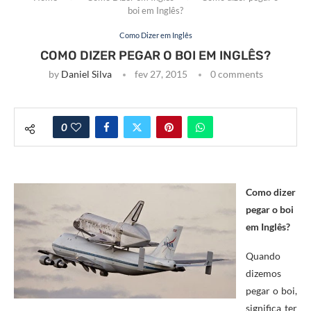
boi em Inglês?
Como Dizer em Inglês
COMO DIZER PEGAR O BOI EM INGLÊS?
by
Daniel Silva
fev 27, 2015
0 comments
0
Como dizer
pegar o boi
em Inglês?
Quando
dizemos
pegar o boi,
significa ter