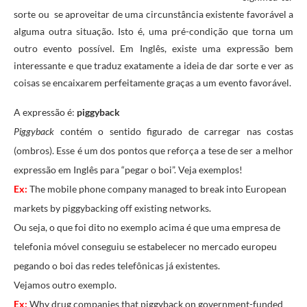
sorte ou se aproveitar de uma circunstância existente favorável a
alguma outra situação. Isto é, uma pré-condição que torna um
outro evento possível. Em Inglês, existe uma expressão bem
interessante e que traduz exatamente a ideia de dar sorte e ver as
coisas se encaixarem perfeitamente graças a um evento favorável.
A expressão é:
piggyback
Piggyback
contém o sentido figurado de carregar nas costas
(ombros). Esse é um dos pontos que reforça a tese de ser a melhor
expressão em Inglês para “pegar o boi”. Veja exemplos!
Ex:
The mobile phone company managed to break into European
markets by piggybacking off existing networks.
Ou seja, o que foi dito no exemplo acima é que uma empresa de
telefonia móvel conseguiu se estabelecer no mercado europeu
pegando o boi das redes telefônicas já existentes.
Vejamos outro exemplo.
Ex:
Why drug companies that piggyback on government-funded