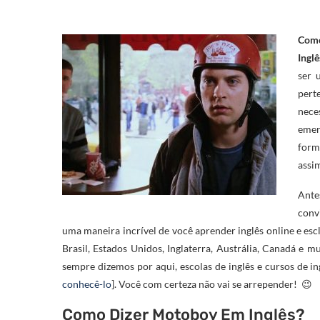
Com
Ingl
ser 
pert
nece
emer
form
assi
Ante
conv
uma maneira incrível de você aprender inglês online e es
Brasil, Estados Unidos, Inglaterra, Austrália, Canadá e m
sempre dizemos por aqui, escolas de inglês e cursos de i
conhecê-lo
]. Você com certeza não vai se arrepender! 😉
Como Dizer Motoboy Em Inglês?