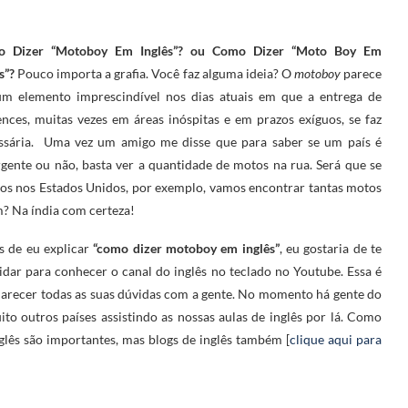
o Dizer “Motoboy Em Inglês”? ou Como Dizer “Moto Boy Em
ês”?
Pouco importa a grafia. Você faz alguma ideia? O
motoboy
parece
um elemento imprescindível nos dias atuais em que a entrega de
ences, muitas vezes em áreas inóspitas e em prazos exíguos, se faz
ssária. Uma vez um amigo me disse que para saber se um país é
gente ou não, basta ver a quantidade de motos na rua. Será que se
os nos Estados Unidos, por exemplo, vamos encontrar tantas motos
m? Na índia com certeza!
s de eu explicar
“como dizer motoboy em inglês”
, eu gostaria de te
idar para conhecer o canal do inglês no teclado no Youtube. Essa é
clarecer todas as suas dúvidas com a gente. No momento há gente do
uito outros países assistindo as nossas aulas de inglês por lá. Como
nglês são importantes, mas blogs de inglês também [
clique aqui para