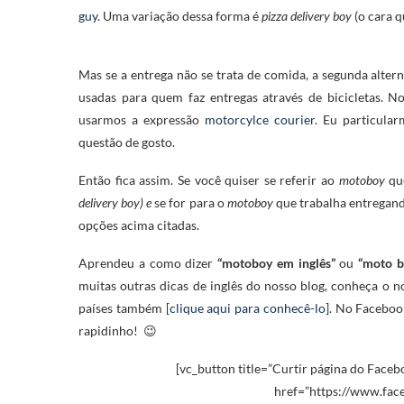
guy
. Uma variação dessa forma é
pizza delivery boy
(o cara 
Mas se a entrega não se trata de comida, a segunda alter
usadas para quem faz entregas através de bicicletas. No
usarmos a expressão
motorcylce courier
. Eu particular
questão de gosto.
Então fica assim. Se você quiser se referir ao
motoboy
que
delivery boy) e
se for para o
motoboy
que trabalha entregand
opções acima citadas.
Aprendeu a como dizer
“motoboy em inglês”
ou
“moto b
muitas outras dicas de inglês do nosso blog, conheça o n
países também [
clique aqui para conhecê-lo
]. No Faceboo
rapidinho! 😉
[vc_button title=”Curtir página do Facebo
href=”https://www.fac