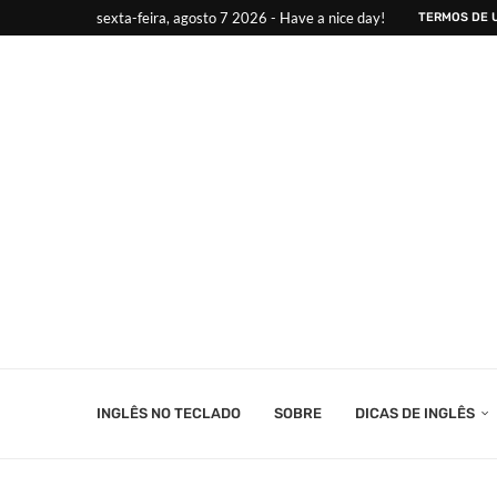
sexta-feira, agosto 7 2026 - Have a nice day!
TERMOS DE 
INGLÊS NO TECLADO
SOBRE
DICAS DE INGLÊS