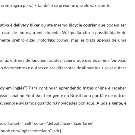
que entrega a pizza) – também se presume que ele vá de moto.
nativa é
delivery biker
ou até mesmo
bicycle courier
que podem ser
 caso de motos, a enciclopédia Wikipedia cita a possibilidade de
mente prefiro dizer
motorbike courier
, mas se trata apenas de uma
 faz entrega de lanches rápidos, sugiro que use
pizza guy (ou pizza
o documentos e outras coisas diferentes de alimentos, use as outras
oy em inglês”
? Para continuar aprendendo inglês online e receber
osso canal no Youtube. Tem gente do Brasil todo por lá e de outros
k, sempre avisamos quando há novidades por aqui. Ajuda a gente, é
ok” target=”_self” color=”default” size=”size_large”
ebook.com/inglesnoteclado?_rdr]