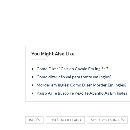
You Might Also Like
Como Dizer “Cair do Cavalo Em Inglês”?
Como dizer não vai para frente em Inglês?
Morder em Inglês: Como Dizer Morder Em Inglês?
Passo Aí Te Busco Te Pego Te Apanho Às Em Inglês
INGLÊS
INGLÊS NO TECLADO
MOTO BOY EM INGLÊS