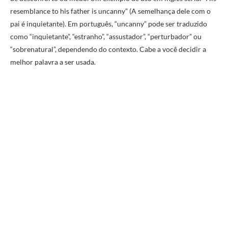
resemblance to his father is uncanny” (A semelhança dele com o
pai é inquietante). Em português, “uncanny” pode ser traduzido
como “inquietante”, “estranho”, “assustador”, “perturbador” ou
“sobrenatural”, dependendo do contexto. Cabe a você decidir a
melhor palavra a ser usada.