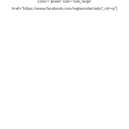
color=”green” size=”size_large”
href=”https://www.facebook.com/inglesnoteclado?_rdr=p”]