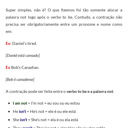
Super simples, não é? O que fizemos foi tão somente alocar a
palavra not logo após o verbo to be. Contudo, a contração não
precisa ser obrigatoriamente entre um pronome e nome como
em:
Ex:
Daniel’s tired.
[Daniel está cansado]
Ex
Bob’s Canadian.
[Bob é canadense]
A contração pode ser feita entre o
verbo to be e a palavra not
.
I am not
= I’m not = eu sou ou eu estou
He
isn’t
= He’s not = ele é ou ele está
She
isn’t
= She’s not = ela é ou ela está
They
aren’t
= They’re not = eles/elas são ou eles estão