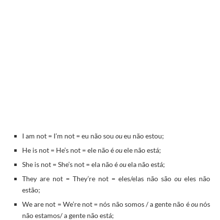
I am not = I’m not = eu não sou
ou
eu não estou;
He is not = He’s not = ele não é
ou
ele não está;
She is not = She’s not = ela não é
ou
ela não está;
They are not = They’re not = eles/elas não são
ou
eles não
estão;
We are not = We’re not = nós não somos / a gente não é
ou
nós
não estamos/ a gente não está;