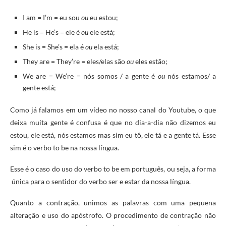
I am = I’m = eu sou
ou
eu estou;
He is = He’s = ele é
ou
ele está;
She is = She’s = ela é
ou
ela está;
They are = They’re = eles/elas são
ou
eles estão;
We are = We’re = nós somos / a gente é
ou
nós estamos/ a
gente está;
Como já falamos em um vídeo no nosso canal do Youtube, o que
deixa muita gente é confusa é que no dia-a-dia não dizemos eu
estou, ele está, nós estamos mas sim eu tô, ele tá e a gente tá. Esse
sim é o verbo to be na nossa língua.
Esse é o caso do uso do verbo to be em português, ou seja, a forma
única para o sentidor do verbo ser e estar da nossa língua.
Quanto a contração, unimos as palavras com uma pequena
alteração e uso do apóstrofo. O procedimento de contração não