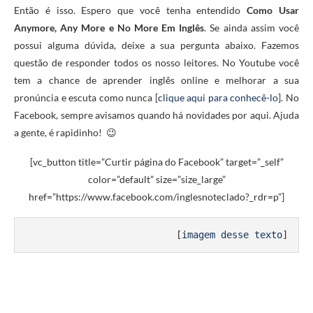
Então é isso. Espero que você tenha entendido
Como Usar
Anymore, Any More e No More Em Inglês
. Se ainda assim você
possui alguma dúvida, deixe a sua pergunta abaixo. Fazemos
questão de responder todos os nosso leitores. No Youtube você
tem a chance de aprender inglês online e melhorar a sua
pronúncia e escuta como nunca [
clique aqui para conhecê-lo
]. No
Facebook, sempre avisamos quando há novidades por aqui. Ajuda
a gente, é rapidinho! 😉
[vc_button title=”Curtir página do Facebook” target=”_self”
color=”default” size=”size_large”
href=”https://www.facebook.com/inglesnoteclado?_rdr=p”]
[
imagem desse texto
]