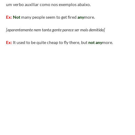
um verbo auxiliar como nos exemplos abaixo.
Ex:
Not
many people seem to get fired
any
more
.
[aparentemente nem tanta gente parece ser mais demitida]
Ex:
It used to be quite cheap to fly there, but
not
any
more.