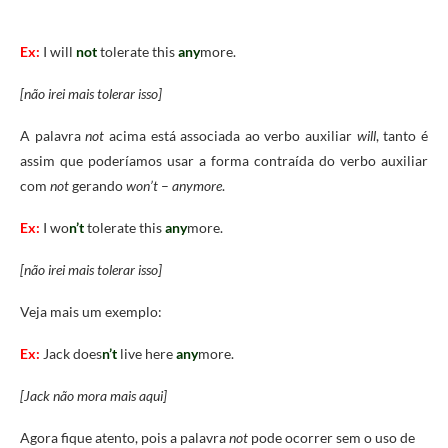
Ex:
I will
not
tolerate this
any
more.
[não irei mais tolerar isso]
A palavra
not
acima está associada ao verbo auxiliar
will
, tanto é
assim que poderíamos usar a forma contraída do verbo auxiliar
com
not
gerando
won’t
–
anymore
.
Ex:
I wo
n’t
tolerate this
any
more.
[não irei mais tolerar isso]
Veja mais um exemplo:
Ex:
Jack does
n’t
live here
any
more.
[Jack não mora mais aqui]
Agora fique atento, pois a palavra
not
pode ocorrer sem o uso de