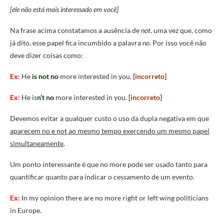
[ele não está mais interessado em você]
Na frase acima constatamos a ausência de
not
, uma vez que, como
já dito, esse papel fica incumbido a palavra
no
. Por isso você não
deve dizer coisas como:
Ex:
He
is not
no
more interested in you.
[incorreto]
Ex:
He is
n’t
no
more interested in you.
[incorreto]
Devemos evitar a qualquer custo o uso da dupla negativa em que
aparecem no e not ao mesmo tempo exercendo um mesmo papel
simultaneamente
.
Um ponto interessante é que no more pode ser usado tanto para
quantificar quanto para indicar o cessamento de um evento.
Ex:
In my opinion there are no more right or left wing politicians
in Europe.