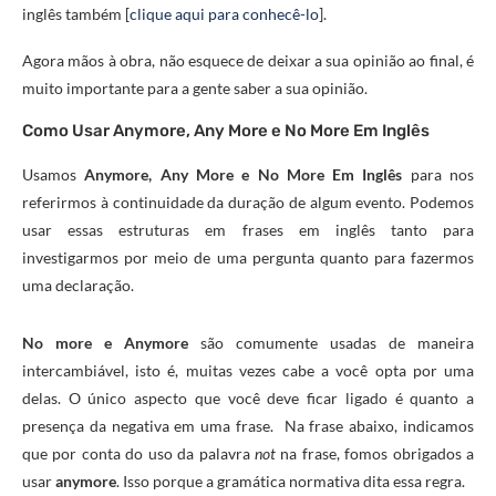
inglês também [
clique aqui para conhecê-lo
].
Agora mãos à obra, não esquece de deixar a sua opinião ao final, é
muito importante para a gente saber a sua opinião.
Como Usar Anymore, Any More e No More Em Inglês
Usamos
Anymore, Any More e No More Em Inglês
para nos
referirmos à continuidade da duração de algum evento. Podemos
usar essas estruturas em frases em inglês tanto para
investigarmos por meio de uma pergunta quanto para fazermos
uma declaração.
No more e Anymore
são comumente usadas de maneira
intercambiável, isto é, muitas vezes cabe a você opta por uma
delas. O único aspecto que você deve ficar ligado é quanto a
presença da negativa em uma frase. Na frase abaixo, indicamos
que por conta do uso da palavra
not
na frase, fomos obrigados a
usar
anymore
. Isso porque a gramática normativa dita essa regra.