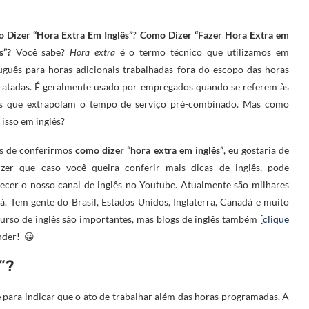
 Dizer “Hora Extra Em Inglês”
?
Como Dizer “Fazer Hora Extra em
s”?
Você sabe?
Hora extra
é o termo técnico que utilizamos em
uguês para horas adicionais trabalhadas fora do escopo das horas
ratadas. É geralmente usado por empregados quando se referem às
s que extrapolam o tempo de serviço pré-combinado. Mas como
 isso em inglês?
s de conferirmos
como dizer “hora extra em inglês”
, eu gostaria de
izer que caso você queira conferir mais dicas de inglês, pode
ecer o nosso canal de inglês no Youtube. Atualmente são milhares
. Tem gente do Brasil, Estados Unidos, Inglaterra, Canadá e muito
urso de inglês são importantes, mas blogs de inglês também [
clique
ender! 😀
”?
e
para indicar que o ato de trabalhar além das horas programadas. A