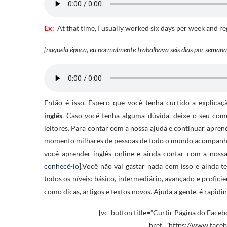
Ex:
At that time, I usually worked six days per week and re
[naquela época, eu normalmente trabalhava seis dias por semana
Então é isso. Espero que você tenha curtido a explica
inglês
. Caso você tenha alguma dúvida, deixe o seu com
leitores. Para contar com a nossa ajuda e continuar apren
momento milhares de pessoas de todo o mundo acompanham
você aprender inglês online e ainda contar com a noss
conhecê-lo
].Você não vai gastar nada com isso e ainda 
todos os níveis: básico, intermediário, avançado e profi
como dicas, artigos e textos novos. Ajuda a gente, é rapidi
[vc_button title=”Curtir Página do Facebo
href=”https://www.faceb