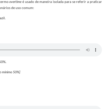
 termo
overtime
é usado de maneira isolada para se referir a praticar
cionários de uso comum:
zil.
 50%.
 no mínimo 50%]