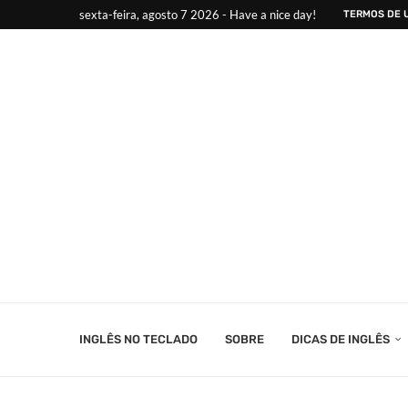
sexta-feira, agosto 7 2026 - Have a nice day!
TERMOS DE 
INGLÊS NO TECLADO
SOBRE
DICAS DE INGLÊS