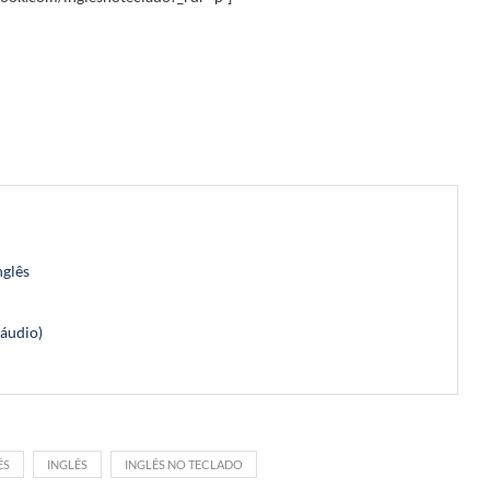
nglês
(áudio)
ÊS
INGLÊS
INGLÊS NO TECLADO