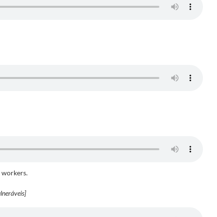
 workers.
lneráveis]