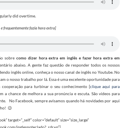
gularly did overtime.
 e frequentemente fazia hora extra]
ção sobre
como dizer hora extra em inglês e fazer hora extra em
entário abaixo. A gente faz questão de responder todos os nossos
dendo inglês online, conheça o nosso canal de inglês no Youtube. No
 o nosso trabalho por lá. Essa é uma excelente oportunidade para
a cooperação para turbinar o seu conhecimento [
clique aqui para
tem a chance de melhora a sua pronúncia e escuta. São vídeos para
ciente. No Facebook, sempre avisamos quando há novidades por aqui
nho! 😉
ok” target=”_self” color=”default” size=”size_large”
ook.com/inglesnoteclado?_rdr=p”]