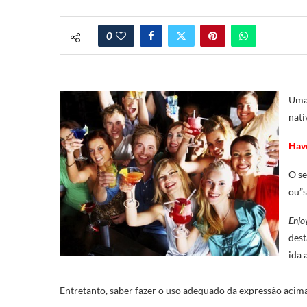
0
Uma 
nati
Have
O se
ou”s
Enjo
dest
ida 
Entretanto, saber fazer o uso adequado da expressão acima