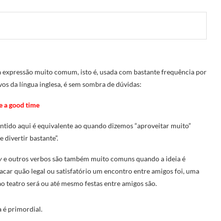
expressão muito comum, isto é, usada com bastante frequência por
vos da língua inglesa, é sem sombra de dúvidas:
 a good time
ntido aqui é equivalente ao quando dizemos “aproveitar muito”
e divertir bastante”.
y
e outros verbos são também muito comuns quando a ideia é
acar quão legal ou satisfatório um encontro entre amigos foi, uma
ao teatro será ou até mesmo festas entre amigos são.
 é primordial.