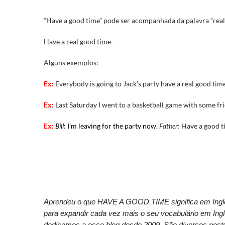
“Have a good time” pode ser acompanhada da palavra “real”
Have a real good time
Alguns exemplos:
Ex:
Everybody is going to Jack’s party have a real good time
Ex:
Last Saturday I went to a basketball game with some fr
Ex:
Bill
: I’m leaving for the party now.
Father
: Have a good t
Aprendeu o que HAVE A GOOD TIME significa em Inglês
para expandir cada vez mais o seu vocabulário em Ing
dedicamos a esse blog desde 2009. São diversos posts 