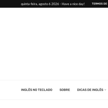
quinta-feira, agosto 6 2026 - Have a nice day!
TERMOS DE
INGLÊS NO TECLADO
SOBRE
DICAS DE INGLÊS