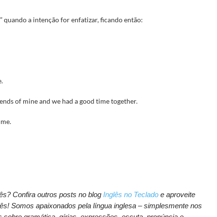
 quando a intenção for enfatizar, ficando então:
.
iends of mine and we had a good time together.
ime.
? Confira outros posts no blog
Inglês no Teclado
e aproveite
lês! Somos apaixonados pela língua inglesa – simplesmente nos
sobre gramática, gírias, expressões, escuta, pronúncia e