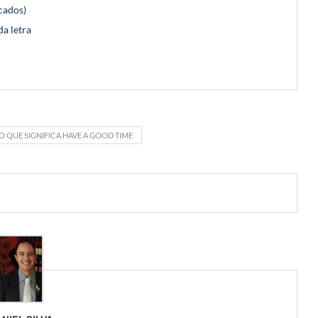
icados)
da letra
O QUE SIGNIFICA HAVE A GOOD TIME