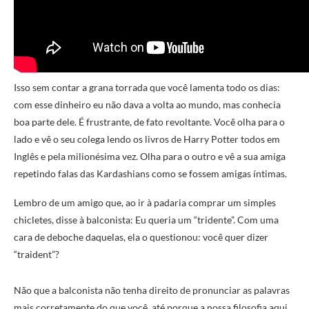
Isso sem contar a grana torrada que você lamenta todo os dias:
com esse dinheiro eu não dava a volta ao mundo, mas conhecia
boa parte dele. É frustrante, de fato revoltante. Você olha para o
lado e vê o seu colega lendo os livros de Harry Potter todos em
Inglês e pela milionésima vez. Olha para o outro e vê a sua amiga
repetindo falas das Kardashians como se fossem amigas íntimas.
Lembro de um amigo que, ao ir à padaria comprar um simples
chicletes, disse à balconista: Eu queria um “tridente”. Com uma
cara de deboche daquelas, ela o questionou: você quer dizer
“traident”?
Não que a balconista não tenha direito de pronunciar as palavras
mais corretamente do que você, até porque a nossa filosofia aqui