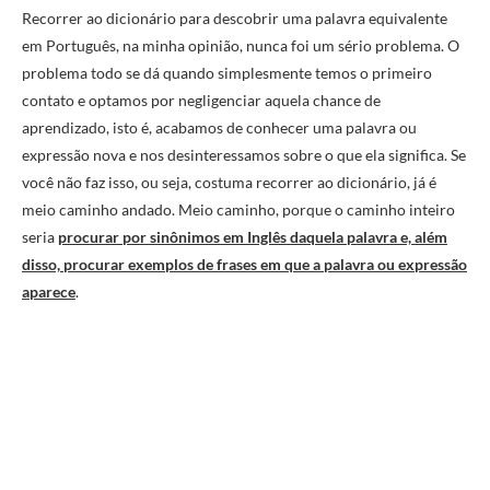
Recorrer ao dicionário para descobrir uma palavra equivalente
em Português, na minha opinião, nunca foi um sério problema. O
problema todo se dá quando simplesmente temos o primeiro
contato e optamos por negligenciar aquela chance de
aprendizado, isto é, acabamos de conhecer uma palavra ou
expressão nova e nos desinteressamos sobre o que ela significa. Se
você não faz isso, ou seja, costuma recorrer ao dicionário, já é
meio caminho andado. Meio caminho, porque o caminho inteiro
seria
procurar por sinônimos em Inglês daquela palavra e, além
disso, procurar exemplos de frases em que a palavra ou expressão
aparece
.