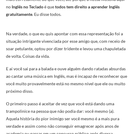
no
Inglês no Teclado
é que
todos tem direito a aprender Inglês
gratuitamente
. Eu disse todos.
Na verdade, o que eu quis apontar com essa representação foi a
situação intrigante vivenciada por esse amigo que, com receio de
soar petulante, optou por dizer tridente e levou uma chapuletada
de volta. Coisas da vida.
E aí você sai para a balada e ouve alguém dando ratadas absurdas
ao cantar uma música em Inglês, mas é incapaz de reconhecer que
você muito provavelmente está no mesmo nível que ele ou muito
próximo disso.
O primeiro passo é aceitar de vez que você está dando uma
trampolinice na pessoa que não podia dar: você mesmo (a).
Aquela história do pior inimigo ser você mesmo é a mais pura
verdade e assim como não conseguir emagrecer após anos de
academia ou passar em um concurso público após diversa