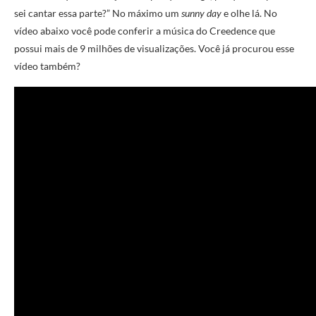
sei cantar essa parte?” No máximo um
sunny day
e olhe lá. No
vídeo abaixo você pode conferir a música do Creedence que
possui mais de 9 milhões de visualizações. Você já procurou esse
vídeo também?