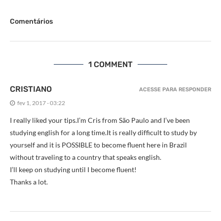
Comentários
1 COMMENT
CRISTIANO
ACESSE PARA RESPONDER
fev 1, 2017 - 03:22
I really liked your tips.I’m Cris from São Paulo and I’ve been
studying english for a long time.It is really difficult to study by
yourself and it is POSSIBLE to become fluent here in Brazil
without traveling to a country that speaks english.
I’ll keep on studying until I become fluent!
Thanks a lot.