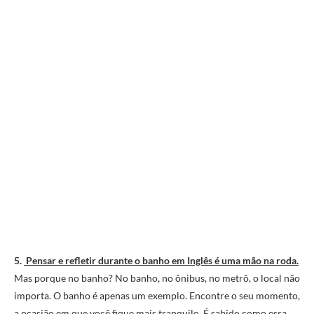
5.
Pensar e refletir durante o banho em Inglês é uma mão na roda.
Mas porque no banho? No banho, no ônibus, no metrô, o local não
importa. O banho é apenas um exemplo. Encontre o seu momento,
a ocasião em que você fique mais tranquilo. É sabido como essa