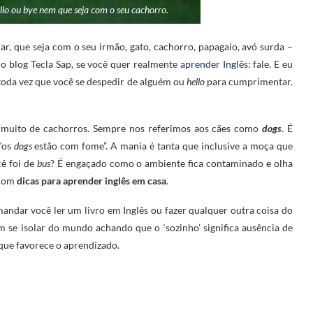
llo ou bye nem que seja com o seu cachorro.
ar, que seja com o seu irmão, gato, cachorro, papagaio, avó surda –
o blog Tecla Sap, se você quer realmente
aprender Inglês
: fale. E eu
oda vez que você se despedir de alguém ou
hello
para cumprimentar.
 muito de cachorros. Sempre nos referimos aos cães como
dogs
. É
 “os
dogs
estão com fome”. A mania é tanta que inclusive a moça que
cê foi de
bus
? É engaçado como o ambiente fica contaminado e olha
 com
dicas para aprender inglês em casa
.
andar você ler um livro em Inglês ou fazer qualquer outra coisa do
m se isolar do mundo achando que o ‘sozinho’ significa ausência de
 que favorece o aprendizado.