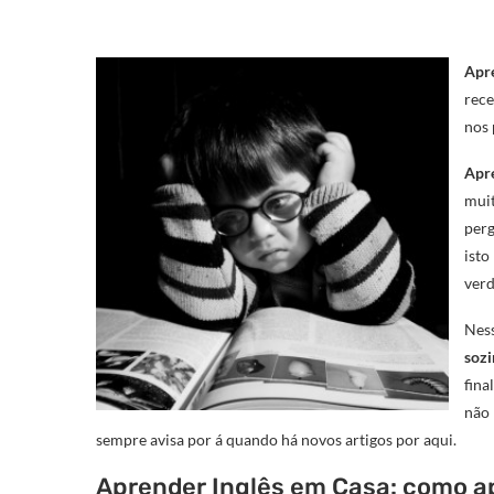
Apre
rec
nos
Apre
muit
perg
ist
verd
Nes
soz
fina
não
sempre avisa por á quando há novos artigos por aqui.
Aprender Inglês em Casa: como a