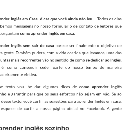
nder Inglês em Casa: dicas que você ainda não leu
– Todos os dias
ebemos mensagens no nosso formulário de contato de leitores que
 perguntam
como aprender Inglês em casa
.
nder Inglês sem sair de casa
parece ser finalmente o objetivo de
a gente. Também pudera, com a vida corrida que levamos, uma das
untas mais recorrentes vão no sentido de
como se dedicar ao Inglês
,
o é, como conseguir ceder parte do nosso tempo de maneira
adeiramente efetiva.
se texto vou lhe dar algumas dicas de
como aprender Inglês
inho
e garantir para que os seus esforços não sejam em vão. Se ao
l desse texto, você curtir as sugestões para aprender Inglês em casa,
 esquece de curtir a nossa página oficial no Facebook. A gente
prender inglês sozinho