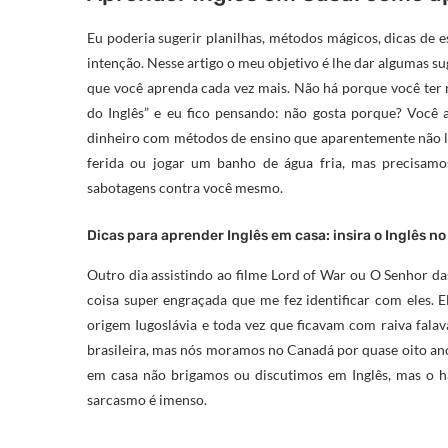
Eu poderia sugerir planilhas, métodos mágicos, dicas de e
intenção. Nesse artigo o meu objetivo é lhe dar algumas s
que você aprenda cada vez mais. Não há porque você ter r
do Inglês” e eu fico pensando: não gosta porque? Você 
dinheiro com métodos de ensino que aparentemente não 
ferida ou jogar um banho de água fria, mas precisamo
sabotagens contra você mesmo.
Dicas para aprender Inglês em casa: insira o Inglês no
Outro dia assistindo ao filme Lord of War ou O Senhor 
coisa super engraçada que me fez identificar com eles. 
origem Iugoslávia e toda vez que ficavam com raiva fal
brasileira, mas nós moramos no Canadá por quase oito a
em casa não brigamos ou discutimos em Inglês, mas o há
sarcasmo é imenso.