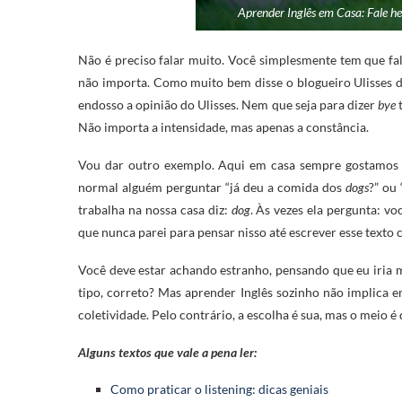
Aprender Inglês em Casa: Fale he
Não é preciso falar muito. Você simplesmente tem que fal
não importa. Como muito bem disse o blogueiro Ulisses d
endosso a opinião do Ulisses. Nem que seja para dizer
bye
t
Não importa a intensidade, mas apenas a constância.
Vou dar outro exemplo. Aqui em casa sempre gostamos
normal alguém perguntar “já deu a comida dos
dogs
?” ou
trabalha na nossa casa diz:
dog
. Às vezes ela pergunta: vo
que nunca parei para pensar nisso até escrever esse texto
Você deve estar achando estranho, pensando que eu iria m
tipo, correto? Mas aprender Inglês sozinho não implica e
coletividade. Pelo contrário, a escolha é sua, mas o meio é
Alguns textos que vale a pena ler:
Como praticar o listening: dicas geniais