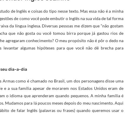
studo de Inglês e coisas do tipo nesse texto. Mas essa não é a minha
ugestões de como você pode embutir o Inglês na sua vida de tal forma
aiva da língua inglesa. Diversas pessoas me dizem que “não gostam
acha que não gosta ou você tomou birra porque já gastou rios de
lhe agregaram conhecimento? O meu propósito não é pôr o dedo na
s levantar algumas hipóteses para que você não dê brecha para
 seu dia-a-dia
das Armas como é chamado no Brasil, um dos personagens disse uma
Ele e a sua família apesar de morarem nos Estados Unidos eram de
avam o idioma que aprenderam quando pequenos. A minha família é
nos. Mudamos para lá poucos meses depois do meu nascimento. Aqui
bito de falar Inglês (palavras ou frases) quando queremos usar o